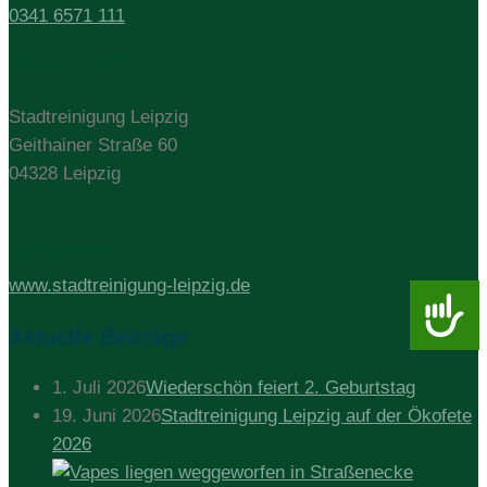
0341 6571 111
Anschrift:
Stadtreinigung Leipzig
Geithainer Straße 60
04328 Leipzig
Website:
www.stadtreinigung-leipzig.de
Barrie
Aktuelle Beiträge
1. Juli 2026
Wiederschön feiert 2. Geburtstag
19. Juni 2026
Stadtreinigung Leipzig auf der Ökofete
2026