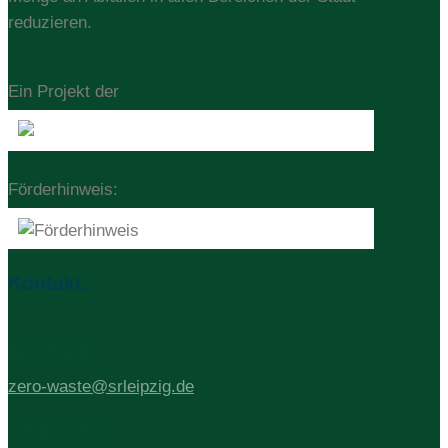
reduzieren.
Ein Projekt der
Förderhinweis:
Kontakt:
E-Mail:
zero-waste@srleipzig.de
Telefon: