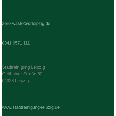
E-Mail:
zero-waste@srleipzig.de
Telefon:
0341 6571 111
Anschrift:
Stadtreinigung Leipzig
Geithainer Straße 60
04328 Leipzig
Website:
www.stadtreinigung-leipzig.de