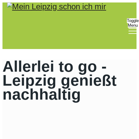
Bitte
beachten
Sie:
Toggle
Menu
Diese
Website
enthält
ein
Barrierefreiheitssystem.
Allerlei to go -
Leipzig genießt
nachhaltig