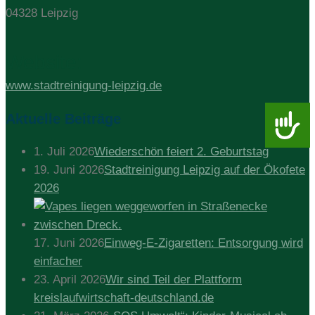
04328 Leipzig
Website:
www.stadtreinigung-leipzig.de
Barrie
Aktuelle Beiträge
1. Juli 2026
Wiederschön feiert 2. Geburtstag
19. Juni 2026
Stadtreinigung Leipzig auf der Ökofete
2026
17. Juni 2026
Einweg-E-Zigaretten: Entsorgung wird
einfacher
23. April 2026
Wir sind Teil der Plattform
kreislaufwirtschaft-deutschland.de