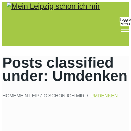
Bitte
beachten
Sie:
Toggle
Menu
Diese
Website
enthält
ein
Barrierefreiheitssystem.
Posts classified
under:
Umdenken
HOME
MEIN LEIPZIG SCHON ICH MIR
/
UMDENKEN