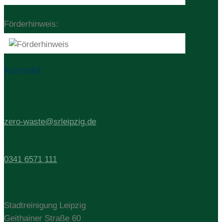
Förderhinweis:
Kontakt:
E-Mail:
zero-waste@srleipzig.de
Telefon:
0341 6571 111
Anschrift:
Stadtreinigung Leipzig
Geithainer Straße 60