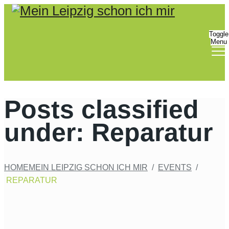
Bitte
beachten
Sie:
Toggle
Menu
Diese
Website
enthält
ein
Barrierefreiheitssystem.
Posts classified
under:
Reparatur
HOME
MEIN LEIPZIG SCHON ICH MIR
/
EVENTS
/
REPARATUR